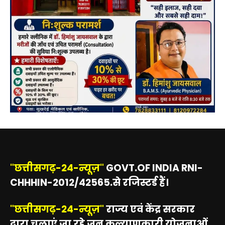
"छत्तीसगढ़-24-न्यूज़"
GOVT.OF INDIA RNI-
CHHHIN-2012/42565.से रजिस्टर्ड हैं।
"छत्तीसगढ़-24-न्यूज़"
राज्य एवं केंद्र सरकार
द्वारा चलाएं जा रहे जन कल्याणकारी योजनाओं