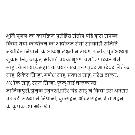
भूमि पूजन का कार्यक्रम पुरोहित संतोष पांडे द्वारा सपन्न
किया गया कार्यक्रम का आयोजन सेवा सहकारी समिति
मर्यादित निपानी के अध्यक्ष लक्ष्मी नारायण गंजीर, पूर्व अध्यक्ष
मुकेश सिंह ठाकुर, समिति प्रबंक भूषण वर्मा, उपाध्यक्ष बेनी
साहू , केजा बाई, सहायक प्रबंक एवं कम्प्यूटर आपरेटर जितेन्द्र
साहू, टिकेंद्र सिन्हा, गणेश साहू, प्रकाश साहू, नरेश ठाकुर,
अशोक साहू, रतन सिन्हा, फुलू बाई,चन्द्रकान्त
मानिकपूरी,झुमुक रघुवंशी,हरिशचंद्र साहू ने किया इस अवसर
पर बड़ी संख्या में निपानी, चुलगहन, ओदरागहन, रीवागहन
के कृषक उपस्थित थे ।