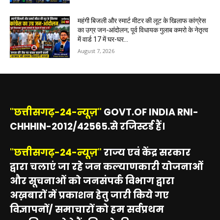
महंगी बिजली और स्मार्ट मीटर की लूट के खिलाफ कांग्रेस
का उग्र जन-आंदोलन; पूर्व विधायक गुलाब कमरो के नेतृत्व
में वार्ड 17 में घर-घर...
August 7, 2026
"छत्तीसगढ़-24-न्यूज़"
GOVT.OF INDIA RNI-
CHHHIN-2012/42565.से रजिस्टर्ड हैं।
"छत्तीसगढ़-24-न्यूज़"
राज्य एवं केंद्र सरकार
द्वारा चलाएं जा रहे जन कल्याणकारी योजनाओं
और सूचनाओं को जनसंपर्क विभाग द्वारा
अख़बारों में प्रकाशन हेतु जारी किये गए
विज्ञापनों/ समाचारों को हम सर्वप्रथम