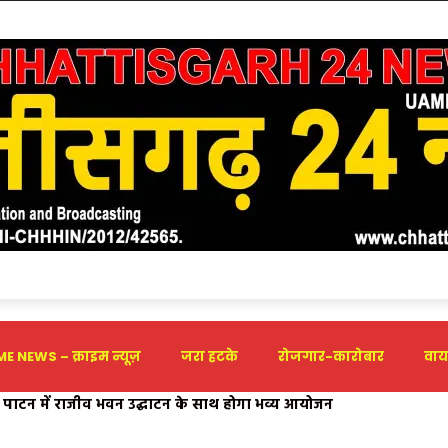
E NEWS – क्राइम न्यूज़
जरा हटके
रोजगार-कारोबार
वाय
त्तीसगढ़ का गौरव बढ़ाया-चिंटू सोनकर