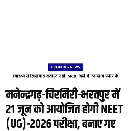
BREAKING NEWS
स्वास्थ्य से खिलवाड़ बर्दाश्त नहीं: MCB जिले में एनालॉग पनीर के
खिलाफ चला विशेष अभियान, 7 डेयरी और 2 होटलों पर छापा खाद्य
सुरक्षा विभाग की बड़ी कार्रवाई: 9 प्रतिष्ठानों की सघन जांच, विक्रेताओं से
मनेन्द्रगढ़-चिरमिरी-भरतपुर में
लिया गया ‘स्व-घोषणा पत्र’
21 जून को आयोजित होगी NEET
(UG)-2026 परीक्षा, बनाए गए