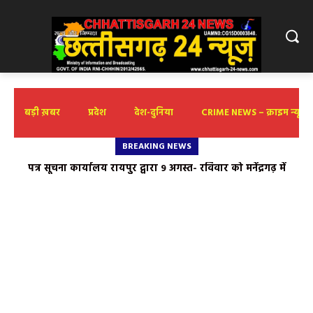
बड़ी ख़बर
प्रदेश
देश-दुनिया
CRIME NEWS – क्राइम न्यूज़
BREAKING NEWS
पत्र सूचना कार्यालय रायपुर द्वारा 9 अगस्त- रविवार को मनेंद्रगढ़ में
आमामोरा : गरियाबंद की पहाड़ियों में बसा प्रकृति, संस्कृति और रोमांच का
‘वार्तालाप’ कार्यशाला
अनछुआ संसार