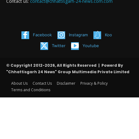
Contact us:
contact@chhattisgarh-24-news.com.com
Facebook
Instagram
Koo
Twitter
Youtube
© Copyright 2012-2026, All Rights Reserved | Powerd By
"Chhattisgarh 24 News" Group Multimedia Private Limited
About Us
Contact Us
Disclaimer
Privacy & Policy
Terms and Conditions