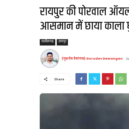
रायपुर की पोरवाल ऑयल फ
आसमान में छाया काला 
छत्तीसगढ़
रायपुर
(गुरुदेव देवांगन) Gurudev Dewangan
J
Share