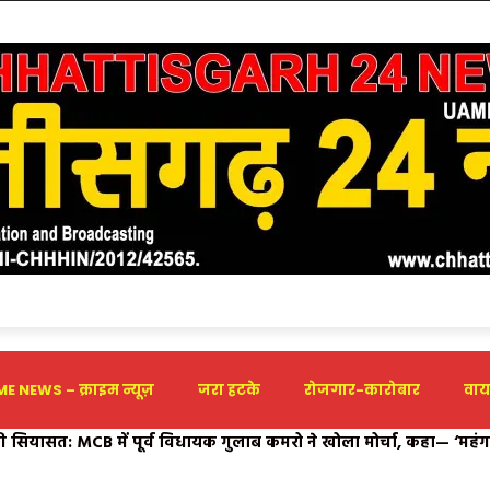
E NEWS – क्राइम न्यूज़
जरा हटके
रोजगार-कारोबार
वाय
र्य कराने मिलेगी 44 करोड़ रूपए की सौगात; 9 अगस्त को रामकृष्ण नगर कृ
महापौर ने कि नागरिकों सेउपस्थित होने की अपील