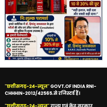
"छत्तीसगढ़-24-न्यूज़"
GOVT.OF INDIA RNI-
CHHHIN-2012/42565.से रजिस्टर्ड हैं।
"छत्तीसगढ़-24-न्यूज़"
राज्य एवं केंद्र सरकार