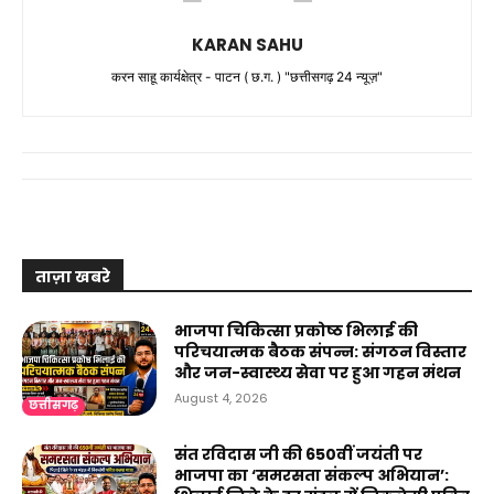
KARAN SAHU
करन साहू कार्यक्षेत्र - पाटन ( छ.ग. ) "छत्तीसगढ़ 24 न्यूज़"
ताज़ा खबरे
भाजपा चिकित्सा प्रकोष्ठ भिलाई की
परिचयात्मक बैठक संपन्न: संगठन विस्तार
और जन-स्वास्थ्य सेवा पर हुआ गहन मंथन
August 4, 2026
छत्तीसगढ़
संत रविदास जी की 650वीं जयंती पर
भाजपा का ‘समरसता संकल्प अभियान’: