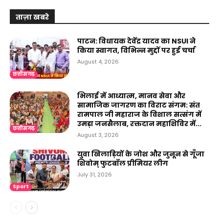
ताज़ा खबरे
पाटन: विधायक देवेंद्र यादव का NSUI ने
किया स्वागत, विभिन्न मुद्दों पर हुई चर्चा
August 4, 2026
छत्तीसगढ़
भिलाई में आध्यात्म, मानव सेवा और
सामाजिक जागरण का विराट संगम: संत
रामपाल जी महाराज के विशाल सत्संग में
उमड़ा जनसैलाब, रक्तदान महाशिविर में...
छत्तीसगढ़
August 3, 2026
युवा खिलाड़ियों के जोश और जुनून से गूँजा
शिवोम् फुटबॉल प्रीमियर लीग
July 31, 2026
Sport