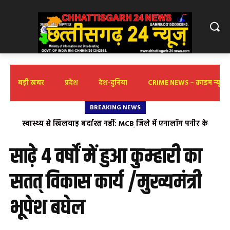
बड़ी ख़बर
प्रदेश
देश-दुनिया
CRIME NEWS – क्राइम न्यूज़
BREAKING NEWS
स्वास्थ्य से खिलवाड़ बर्दाश्त नहीं: MCB जिले में एनालॉग पनीर के
खिलाफ चला विशेष अभियान, 7 डेयरी और 2 होटलों पर छापा खाद्य
सुरक्षा विभाग की बड़ी कार्रवाई: 9 प्रतिष्ठानों की सघन जांच, विक्रेताओं से
साढ़े 4 वर्षों में हुआ कुम्हारी का
लिया गया ‘स्व-घोषणा पत्र’
सतत् विकास कार्य /मुख्यमंत्री
भूपेश बघेल