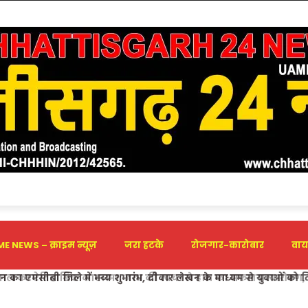
E NEWS – क्राइम न्यूज़
जरा हटके
रोजगार-कारोबार
वाय
ल का ऐतिहासिक कारनामा: जांघ की त्वचा से हाथ का सफल प्रत्यारोपण, सेप्