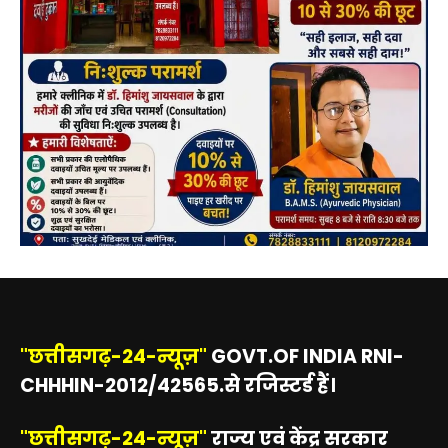
"छत्तीसगढ़-24-न्यूज़"
GOVT.OF INDIA RNI-
CHHHIN-2012/42565.से रजिस्टर्ड हैं।
"छत्तीसगढ़-24-न्यूज़"
राज्य एवं केंद्र सरकार