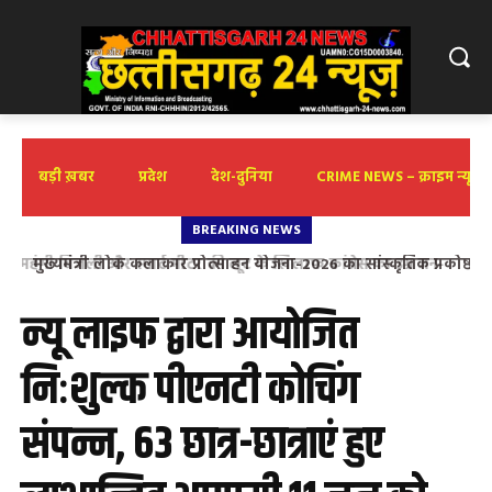
बड़ी ख़बर
प्रदेश
देश-दुनिया
CRIME NEWS – क्राइम न्यूज़
BREAKING NEWS
मुख्यमंत्री लोक कलाकार प्रोत्साहन योजना-2026 का सांस्कृतिक प्रकोष्ठ
भाजपा ने किया स्वागत
न्यू लाइफ द्वारा आयोजित
निःशुल्क पीएनटी कोचिंग
संपन्न, 63 छात्र-छात्राएं हुए