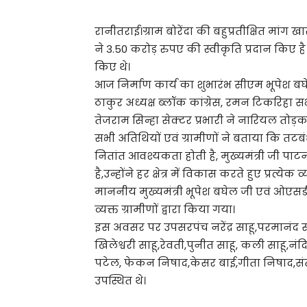
रानीतराई।ग्राम बोरेंदा की बहुप्रतीक्षित मांग ख
ने 3.50 करोड़ रुपए की स्वीकृति प्रदान किए
किए थे।
आज निर्माण कार्य का शुभारंभ सीएम भूपेश बघेल 
ठाकुर अध्यक्ष ब्लॉक कांग्रेस, रमन टिकरिहा
तेजराम सिन्हा सेक्टर प्रभारी ने नारियल तोड
सभी अतिथियों एवं ग्रामीणों ने बताया कि तटबं
नितांत आवश्यकता होती है, मुख्यमंत्री जी प
है,उन्होंने हर क्षेत्र में विकास करते हुए प्रत्य
माननीय मुख्यमंत्री भूपेश बघेल जी एवं ओएसडी
व्यक्त ग्रामीणों द्वारा किया गया।
इस अवसर पर उपसरपंच नरेंद्र साहू,परमानंद साह
खिलेश्वरी साहू,रेवती,पुनीत साहू, कली साहू,न
पटेल, फेकन निषाद,केसर बाई,गीता निषाद,स
उपस्थित थे।