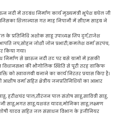
ारुन नदी में तटबंध निर्माण कार्य मुख्यमंत्री भूपेश बघेल जी
 है।जिसका शिलान्यास गत माह निपानी में सीएम साहब ने
के प्रतिनिधि अशोक साहू उपाध्यक्ष ज़िप दुर्ग,राजेश
 सभापति जप,सोहन जोशी जोन प्रभारी,कमलेश वर्मा सरपंच,
़कर किया गया।
ध निर्माण से खारुन नदी तट पर बसे ग्रामों में इसकी
ाटन विधानसभा की भौगोलिक स्थिति से पूरी तरह वाकिफ
ेक व्यक्ति को स्वावलंबी बनाने का कार्य निरंतर प्रयास किए है।
 आशीष वर्मा सहित क्षेत्रीय जनप्रतिनिधियों का आभार
ू, हरीशचंद्र पाल,तीरंजन पाल संतोष साहू,सावित्री साहू,
ंदिनी साहू,भगत साहू,यशवंत यादव,मोनिका साहू,लक्ष्मण
ंतोषी यादव सहित जल संसाधन विभाग के इंजीनियर