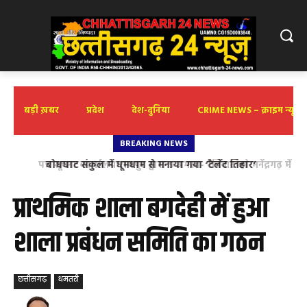
बड़ी ख़बर
प्रदेश
देश-दुनिया
CRIME NEWS – क्राइम न्यूज़
BREAKING NEWS
पत्र सूचना कार्यालय रायपुर द्वारा 9 अगस्त- रविवार को मनेंद्रगढ़ में
‘वार्तालाप’ कार्यशाला
प्राथमिक शाला बगदेही में हुआ
शाला प्रबंधन समिति का गठन
छत्तीसगढ़
धमतरी