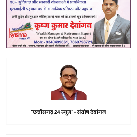
"छत्तीसगढ़ 24 न्यूज़"- संतोष देवांगन