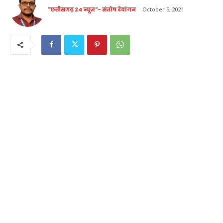
"छत्तीसगढ़ 24 न्यूज़"- संतोष देवांगन
October 5, 2021