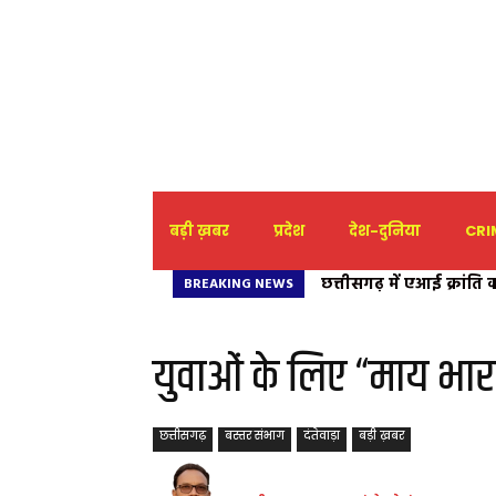
बड़ी ख़बर
प्रदेश
देश-दुनिया
CRIM
छत्तीसगढ़ में एआई क्रांति
राज्य शासन की निधि के
BREAKING NEWS
देवांगन ने जताया सीएम 
शारदा गुप्ता ने औचित्यह
युवाओं के लिए “माय भ
छत्तीसगढ़
बस्तर संभाग
दंतेवाड़ा
बड़ी ख़बर