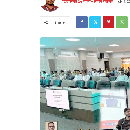
"छत्तीसगढ़ 24 न्यूज़"- संतोष देवांगन
July 9, 2
Share