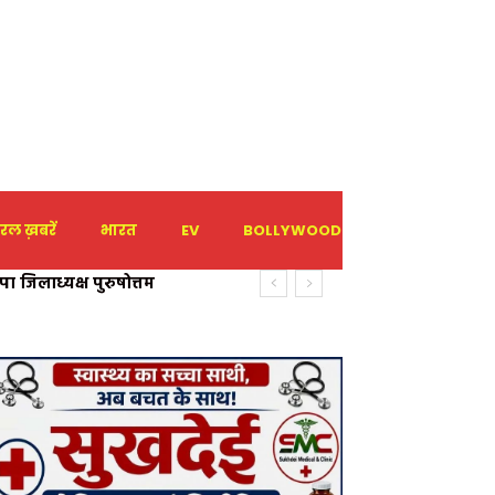
रल ख़बरें
भारत
EV
BOLLYWOOD
HOLIDAY
 जिलाध्यक्ष पुरुषोत्तम
 चैंबर ऑफ कॉमर्स जिलाध्यक्ष