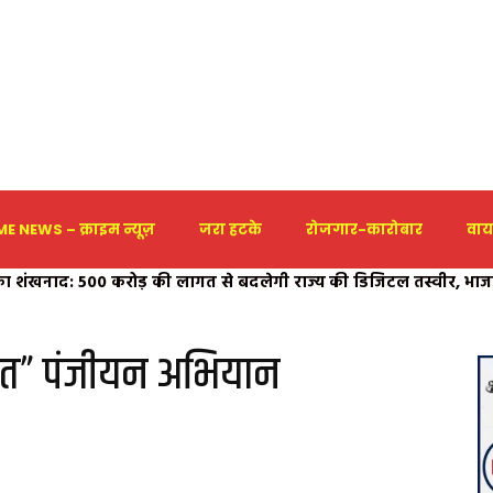
E NEWS – क्राइम न्यूज़
जरा हटके
रोजगार-कारोबार
वाय
 का शंखनाद: 500 करोड़ की लागत से बदलेगी राज्य की डिजिटल तस्वीर, भाजपा
 सदुपयोग और जनहितैषी विकास कार्यों हेतु CMO को ज्ञापन भाजपा नेता एवं
साय का आभार
ीन कार्यों को निरस्त कर नए प्रस्ताव भेजने की उठाई मांग
ारत” पंजीयन अभियान