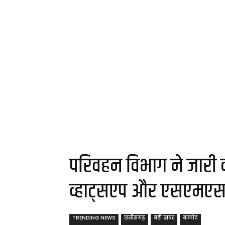
परिवहन विभाग ने जारी क
व्हाट्सएप और एसएमएस
TRENDING NEWS
छत्तीसगढ़
बड़ी ख़बर
बालोद