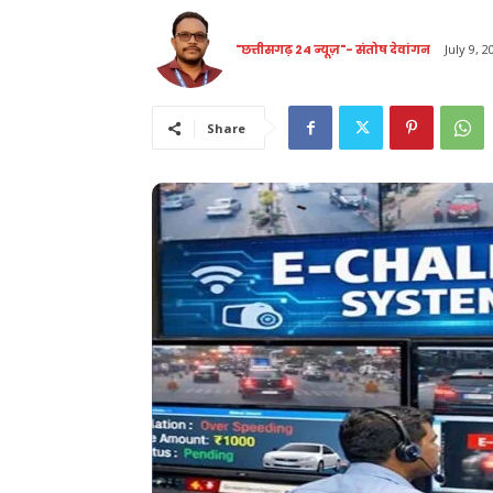
"छत्तीसगढ़ 24 न्यूज़"- संतोष देवांगन
July 9, 2
Share