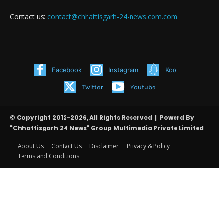
Contact us:
contact@chhattisgarh-24-news.com.com
Facebook
Instagram
Koo
Twitter
Youtube
© Copyright 2012-2026, All Rights Reserved | Powerd By
"Chhattisgarh 24 News" Group Multimedia Private Limited
About Us
Contact Us
Disclaimer
Privacy & Policy
Terms and Conditions