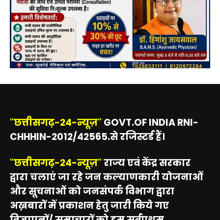
"छत्तीसगढ़-24-न्यूज़"
GOVT.OF INDIA RNI-
CHHHIN-2012/42565.से रजिस्टर्ड हैं।
"छत्तीसगढ़-24-न्यूज़"
राज्य एवं केंद्र सरकार
द्वारा चलाएं जा रहे जन कल्याणकारी योजनाओं
और सूचनाओं को जनसंपर्क विभाग द्वारा
अख़बारों में प्रकाशन हेतु जारी किये गए
विज्ञापनों/ समाचारों को हम सर्वप्रथम