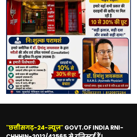
"छत्तीसगढ़-24-न्यूज़"
GOVT.OF INDIA RNI-
CHHHIN-2012/42565.से रजिस्टर्ड हैं।