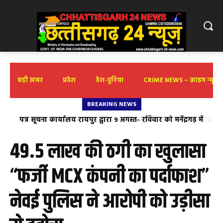
बड़ी ख़बर
प्रदेश
देश-दुनिया
CRIME NEWS – क्राइम न्यूज़
BREAKING NEWS
आमामोरा : गरियाबंद की पहाड़ियों में बसा प्रकृति, संस्कृति और रोमांच का
अनछुआ संसार
49.5 लाख की ठगी का खुलासा
“फर्जी MCX कंपनी का पर्दाफाश”
नेवई पुलिस ने आरोपी को उड़ीसा