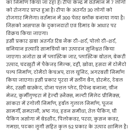
का निर्माण किया जा रहा है। रीपा केन्द्र में वर्तमान मे 7 लोगों
को रोजगार प्राप्त हुआ है। रीपा के अंतर्गत 30 लोगों को
रोजगार मिलेगा। वर्तमान में 300 पेवर ब्लॉक बनाया गया है।
जिसको आसपास के दुकानदारों एवं डिमांड के आधार पर
विक्रय किया जाएगा।
इसी प्रकार ढ़ाबा अंतर्गत रिब नैक टी-शर्ट, पोलो टी-शर्ट,
बनियान इत्यादि सामग्रियों का उत्पादन सुनिश्चत किया
जाएगा। अंजोरा ख में प्लास्टिक जार, प्लास्टिक बोतल, बेकरी
उत्पाद, चंदखुरी में पैकेजड़ मिल्क, दही, खोवा, हसदा में टोमैटो
पल्प निर्माण, टोमैटो केचअप, दाल यूनिट, अगरबत्ती निर्माण
किया जाएगा। इसी प्रकार पुरदा में स्लींग बैग, डोरमेट, टेबल
मेट, रस्सी बास्केट, दोना पत्तल प्लेट, रिपेन्ड बनाना, ग्रीन
मेनर, कुर्मीगुण्डरा में हेल्दी स्नैक्स, मल्टी मिलेट प्रीमिक्स,
सांकरा में रंगोली निर्माण, हर्बल गुलाल निर्माण, पूजन
सामर्गी, समरानी, अष्ट गंध, हवन समीधा, तेल पैकिंग, घी
पैकिंग असोगा में बेडशीट, पिलोकवर, परदा, कुसन कवर,
गमछा, पटका लूंगी सहित कुल 52 प्रकार के उत्पाद शामिल है।