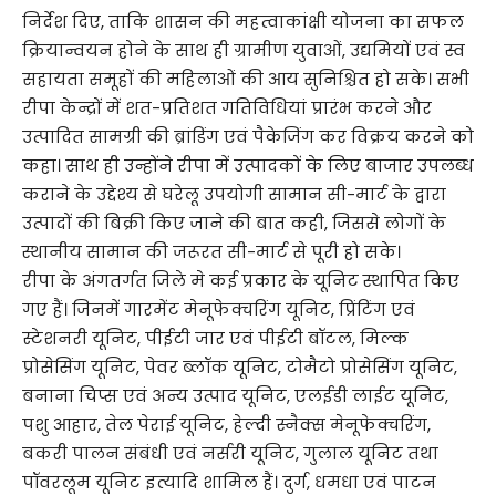
निर्देश दिए, ताकि शासन की महत्वाकांक्षी योजना का सफल
क्रियान्वयन होने के साथ ही ग्रामीण युवाओं, उद्यमियों एवं स्व
सहायता समूहों की महिलाओं की आय सुनिश्चित हो सके। सभी
रीपा केन्द्रों में शत-प्रतिशत गतिविधियां प्रारंभ करने और
उत्पादित सामग्री की ब्रांडिंग एवं पैकेजिंग कर विक्रय करने को
कहा। साथ ही उन्होंने रीपा में उत्पादकों के लिए बाजार उपलब्ध
कराने के उद्देश्य से घरेलू उपयोगी सामान सी-मार्ट के द्वारा
उत्पादों की बिक्री किए जाने की बात कही, जिससे लोगों के
स्थानीय सामान की जरूरत सी-मार्ट से पूरी हो सके।
रीपा के अंगतर्गत जिले मे कई प्रकार के यूनिट स्थापित किए
गए हैं। जिनमें गारमेंट मेनूफेक्चरिंग यूनिट, प्रिंटिंग एवं
स्टेशनरी यूनिट, पीईटी जार एवं पीईटी बॉटल, मिल्क
प्रोसेसिंग यूनिट, पेवर ब्लॉक यूनिट, टोमैटो प्रोसेसिंग यूनिट,
बनाना चिप्स एवं अन्य उत्पाद यूनिट, एलईडी लाईट यूनिट,
पशु आहार, तेल पेराई यूनिट, हेल्दी स्नैक्स मेनूफेक्चरिंग,
बकरी पालन संबंधी एवं नर्सरी यूनिट, गुलाल यूनिट तथा
पॉवरलूम यूनिट इत्यादि शामिल हैं। दुर्ग, धमधा एवं पाटन