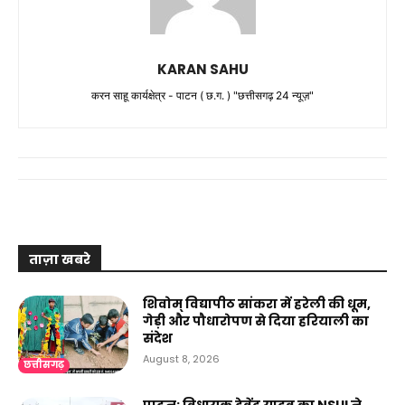
KARAN SAHU
करन साहू कार्यक्षेत्र - पाटन ( छ.ग. ) "छत्तीसगढ़ 24 न्यूज़"
ताज़ा खबरे
शिवोम् विद्यापीठ सांकरा में हरेली की धूम,
गेड़ी और पौधारोपण से दिया हरियाली का
संदेश
August 8, 2026
छत्तीसगढ़
पाटन: विधायक देवेंद्र यादव का NSUI ने