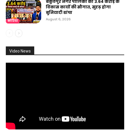
बैकुंठपुर नगर पालिका को ₹3.64 करोड़ के
विकास कार्यों की सौगात, सुदृढ़ होगा
बुनियादी ढांचा
August 6, 2026
कोरिया
Video News