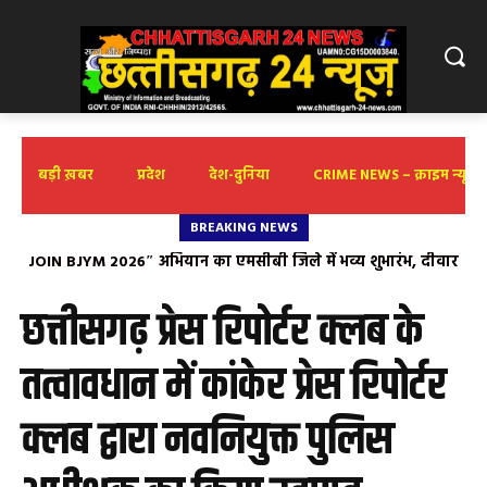
बड़ी ख़बर
प्रदेश
देश-दुनिया
CRIME NEWS – क्राइम न्यूज़
BREAKING NEWS
JOIN BJYM 2026″ अभियान का एमसीबी जिले में भव्य शुभारंभ, दीवार
मनेंद्रगढ़ शासकीय अस्पताल का ऐतिहासिक कारनामा: जांघ की त्वचा से
हाथ का सफल प्रत्यारोपण, सेप्टिक शॉक में पहुंचे युवक को दिया नया
लेखन के माध्यम से युवाओं को दिया संगठन से जुड़ने का संदेश
जीवन
छत्तीसगढ़ प्रेस रिपोर्टर क्लब के
तत्वावधान में कांकेर प्रेस रिपोर्टर
क्लब द्वारा नवनियुक्त पुलिस