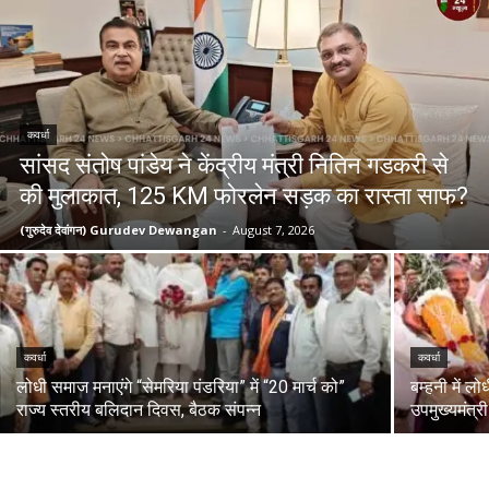
कवर्धा
सांसद संतोष पांडेय ने केंद्रीय मंत्री नितिन गडकरी से
की मुलाकात, 125 KM फोरलेन सड़क का रास्ता साफ?
(गुरुदेव देवांगन) Gurudev Dewangan
-
August 7, 2026
कवर्धा
कवर्धा
लोधी समाज मनाएंगे “सेमरिया पंडरिया” में “20 मार्च को”
बम्हनी में 
राज्य स्तरीय बलिदान दिवस, बैठक संपन्न
उपमुख्यमंत्