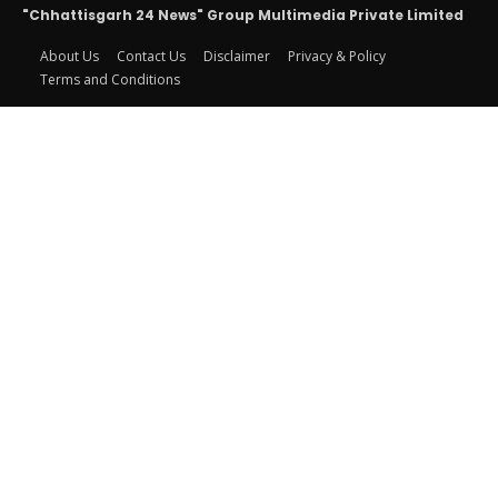
"Chhattisgarh 24 News" Group Multimedia Private Limited
About Us
Contact Us
Disclaimer
Privacy & Policy
Terms and Conditions