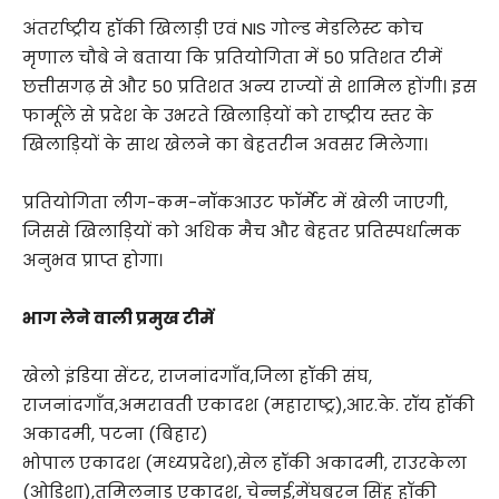
अंतर्राष्ट्रीय हॉकी खिलाड़ी एवं NIS गोल्ड मेडलिस्ट कोच
मृणाल चौबे ने बताया कि प्रतियोगिता में 50 प्रतिशत टीमें
छत्तीसगढ़ से और 50 प्रतिशत अन्य राज्यों से शामिल होंगी। इस
फार्मूले से प्रदेश के उभरते खिलाड़ियों को राष्ट्रीय स्तर के
खिलाड़ियों के साथ खेलने का बेहतरीन अवसर मिलेगा।
प्रतियोगिता लीग-कम-नॉकआउट फॉर्मेट में खेली जाएगी,
जिससे खिलाड़ियों को अधिक मैच और बेहतर प्रतिस्पर्धात्मक
अनुभव प्राप्त होगा।
भाग लेने वाली प्रमुख टीमें
खेलो इंडिया सेंटर, राजनांदगाँव,जिला हॉकी संघ,
राजनांदगाँव,अमरावती एकादश (महाराष्ट्र),आर.के. रॉय हॉकी
अकादमी, पटना (बिहार)
भोपाल एकादश (मध्यप्रदेश),सेल हॉकी अकादमी, राउरकेला
(ओड़िशा),तमिलनाडु एकादश, चेन्नई,मेंघबरन सिंह हॉकी