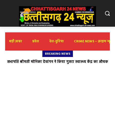
बड़ी ख़बर
प्रदेश
देश-दुनिया
CRIME NEWS – क्राइम न्यूज़
BREAKING NEWS
सभापति श्रीमती मोनिका देवांगन ने किया गुजरा स्वास्थ्य केंद्र का औचक
जैनम बैद ने इरफान शेख और हैरी जोसेफ को जन्मदिन पर दी शुभकामनाएं
निरीक्षण