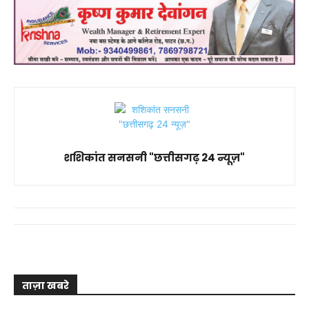
शशिकांत सनसनी "छत्तीसगढ़ 24 न्यूज़"
ताज़ा खबरे