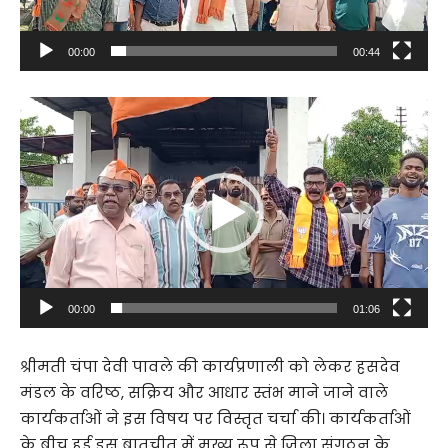
l
a
00:00
00:44
y
e
V
r
i
d
e
o
P
l
a
00:00
01:06
y
e
​श्रीमती चंपा देवी पावले की कार्यप्रणाली को लेकर हसदेव
r
मंडल के वरिष्ठ, सक्रिय और आधार स्तंभ माने जाने वाले
कार्यकर्ताओं ने इस विषय पर विस्तृत चर्चा की। कार्यकर्ताओं
के बीच हुई इस बातचीत में मुख्य रूप से जिला संगठन के