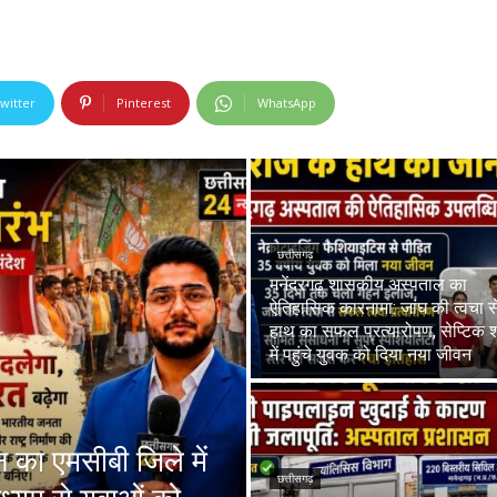
witter
Pinterest
WhatsApp
छत्तीसगढ़
मनेंद्रगढ़ शासकीय अस्पताल का
ऐतिहासिक कारनामा: जांघ की त्वचा स
हाथ का सफल प्रत्यारोपण, सेप्टिक 
में पहुंचे युवक को दिया नया जीवन
ा एमसीबी जिले में
छत्तीसगढ़