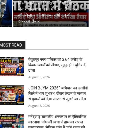
संकट
विश्व आदिवासी दिवस की तैयारियों को
ल की
लेकर गोंडवाना भवन में बैठक, 9 अगस्त
हुई
को जिला स्तरीय भव्य आयोजन की
रूपरेखा तैयार
MOST READ
बैकुंठपुर नगर पालिका को ₹3.64 करोड़ के
विकास कार्यों की सौगात, सुदृढ़ होगा बुनियादी
ढांचा
August 6, 2026
JOIN BJYM 2026″ अभियान का एमसीबी
जिले में भव्य शुभारंभ, दीवार लेखन के माध्यम
से युवाओं को दिया संगठन से जुड़ने का संदेश
August 5, 2026
मनेंद्रगढ़ शासकीय अस्पताल का ऐतिहासिक
कारनामा: जांघ की त्वचा से हाथ का सफल
प्रत्यारोपण, सेप्टिक शॉक में पहुंचे युवक को