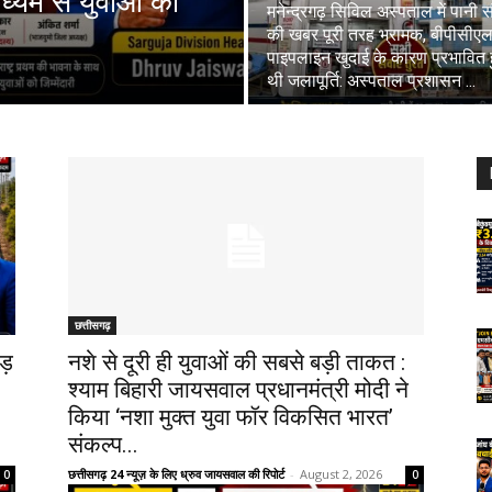
ध्यम से युवाओं को
मनेन्द्रगढ़ सिविल अस्पताल में पानी 
की खबर पूरी तरह भ्रामक, बीपीसीए
पाइपलाइन खुदाई के कारण प्रभावित 
थी जलापूर्ति: अस्पताल प्रशासन ...
छत्तीसगढ़
ड़
नशे से दूरी ही युवाओं की सबसे बड़ी ताकत :
श्याम बिहारी जायसवाल प्रधानमंत्री मोदी ने
किया ‘नशा मुक्त युवा फॉर विकसित भारत’
संकल्प...
छत्तीसगढ़ 24 न्यूज़ के लिए ध्रुव जायसवाल की रिपोर्ट
-
August 2, 2026
0
0