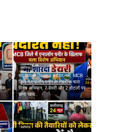
छत्तीसगढ़
स्वास्थ्य से खिलवाड़ बर्दाश्त नहीं: MCB
े
जिले में एनालॉग पनीर के खिलाफ चला
शॉक
विशेष अभियान, 7 डेयरी और 2 होटलों पर
छापा खाद्य...
छत्तीसगढ़