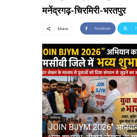
मनेंद्रगढ़-चिरमिरी-भरतपुर
Facebook
T
Share
छत्तीसगढ़
JOIN BJYM 2026″ अभियान क