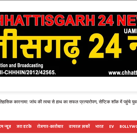
ं: MCB जिले में एनालॉग पनीर के खिलाफ चला विशेष अभियान, 7 डेयरी और 2 होटलों पर छापा
 न्यूज़
जरा हटके
रोजगार-कारोबार
वायरल ख़बरें
भारत
EV
BOLLYW