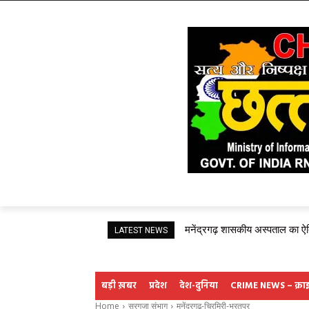
स्वास्थ्य से खिलवाड़ बर्दाश्त नही
LATEST NEWS
बड़ी ख़बर
प्रदेश
देश-दुनिया
CRIME NEWS – क्राइम
Home
सरगुजा संभाग
मनेंद्रगढ़-चिरमिरी-भरतपुर