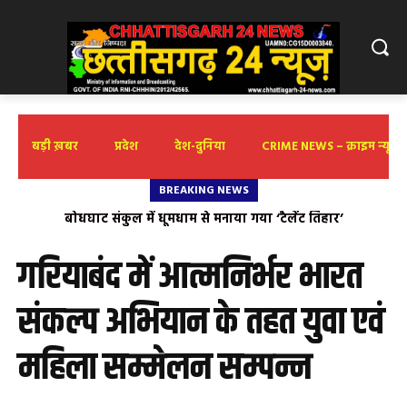
बड़ी ख़बर
प्रदेश
देश-दुनिया
CRIME NEWS – क्राइम न्यूज़
BREAKING NEWS
पत्र सूचना कार्यालय रायपुर द्वारा 9 अगस्त- रविवार को मनेंद्रगढ़ में
बोधघाट संकुल में धूमधाम से मनाया गया ‘टैलेंट तिहार’
‘वार्तालाप’ कार्यशाला
गरियाबंद में आत्मनिर्भर भारत
संकल्प अभियान के तहत युवा एवं
महिला सम्मेलन सम्पन्न