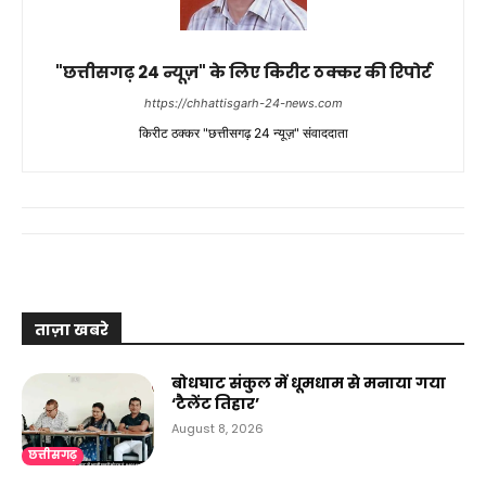
"छत्तीसगढ़ 24 न्यूज़" के लिए किरीट ठक्कर की रिपोर्ट
https://chhattisgarh-24-news.com
किरीट ठक्कर "छत्तीसगढ़ 24 न्यूज़" संवाददाता
ताज़ा खबरे
बोधघाट संकुल में धूमधाम से मनाया गया
‘टैलेंट तिहार’
August 8, 2026
छत्तीसगढ़