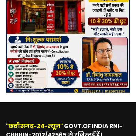
"छत्तीसगढ़-24-न्यूज़"
GOVT.OF INDIA RNI-
CHHHIN-2012/42565.से रजिस्टर्ड हैं।