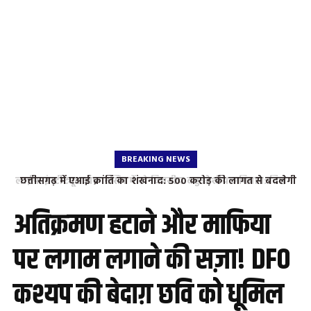
BREAKING NEWS
छत्तीसगढ़ में एआई क्रांति का शंखनाद: 500 करोड़ की लागत से बदलेगी
राज्य की डिजिटल तस्वीर, भाजपा जिलाध्यक्ष पुरुषोत्तम देवांगन ने जताया
सीएम साय का आभार
अतिक्रमण हटाने और माफिया
पर लगाम लगाने की सज़ा! DFO
कश्यप की बेदाग़ छवि को धूमिल