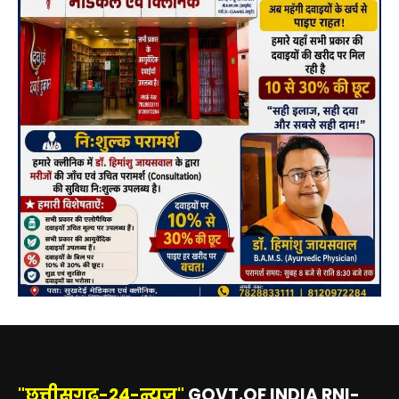
"छत्तीसगढ़-24-न्यूज़"
GOVT.OF INDIA RNI-