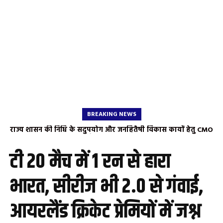
BREAKING NEWS
राज्य शासन की निधि के सदुपयोग और जनहितैषी विकास कार्यों हेतु CMO
नगर पालिका शिवपुर चर्चा की नवागत सीएमओ मुक्ता सिंह चौहान से
को ज्ञापन भाजपा नेता एवं चैंबर ऑफ कॉमर्स जिलाध्यक्ष शारदा गुप्ता ने
भाजपा मंडल अध्यक्ष अनिल खटीक व समाज सेवी शहीद अशरफी ने की
औचित्यहीन कार्यों को निरस्त कर नए प्रस्ताव भेजने की उठाई मांग
सौजन्य मुलाकात; नगर विकास व जनहित के मुद्दों पर हुई चर्चा
टी 20 मैच में 1 रन से हारा
भारत, सीरीज भी 2.0 से गंवाई,
आयरलैंड क्रिकेट प्रेमियों में जश्न