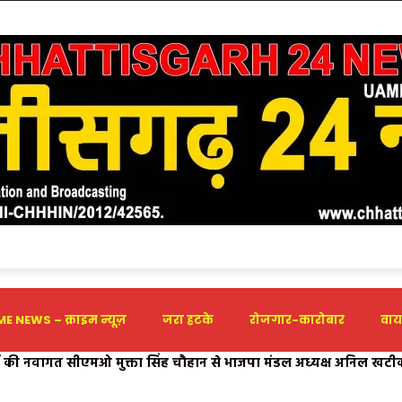
E NEWS – क्राइम न्यूज़
जरा हटके
रोजगार-कारोबार
वाय
ा की नवागत सीएमओ मुक्ता सिंह चौहान से भाजपा मंडल अध्यक्ष अनिल खट
 मीटर की लूट के खिलाफ कांग्रेस का उग्र जन-आंदोलन; पूर्व विधायक गुलाब कमरो
ात; नगर विकास व जनहित के मुद्दों पर हुई चर्चा
 प्रपत्र, चस्पा किए गए स्टिकर