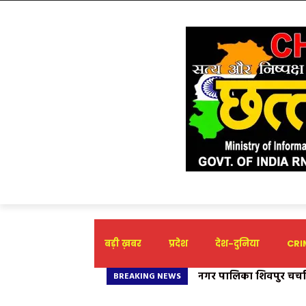
बड़ी ख़बर
प्रदेश
देश-दुनिया
CRIM
नगर पालिका शिवपुर चर्च
महंगी बिजली और स्मार्ट
BREAKING NEWS
अशरफी ने की सौजन्य मुलाक
घर-घर भराया गया विरोध