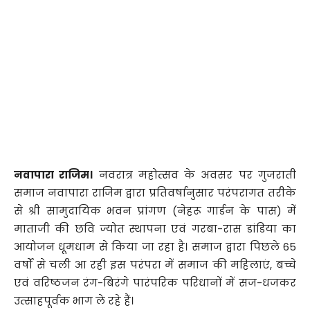
नवापारा राजिम।
नवरात्र महोत्सव के अवसर पर गुजराती
समाज नवापारा राजिम द्वारा प्रतिवर्षानुसार परंपरागत तरीके
से श्री सामुदायिक भवन प्रांगण (नेहरू गार्डन के पास) में
माताजी की छवि ज्योत स्थापना एवं गरबा-रास डांडिया का
आयोजन धूमधाम से किया जा रहा है। समाज द्वारा पिछले 65
वर्षों से चली आ रही इस परंपरा में समाज की महिलाएं, बच्चे
एवं वरिष्ठजन रंग-बिरंगे पारंपरिक परिधानों में सज-धजकर
उत्साहपूर्वक भाग ले रहे हैं।