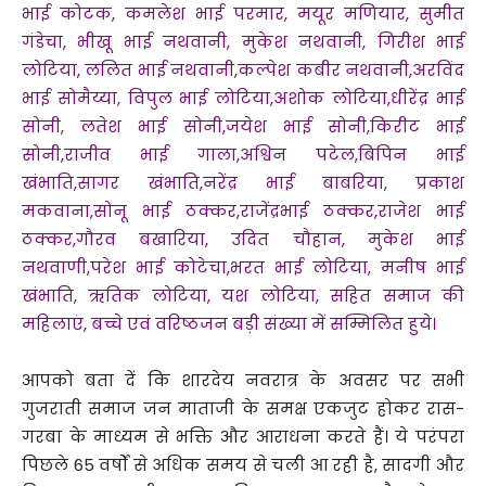
भाई कोटक, कमलेश भाई परमार, मयूर मणियार, सुमीत
गंडेचा, भीखू भाई नथवानी, मुकेश नथवानी, गिरीश भाई
लोटिया, ललित भाई नथवानी,कल्पेश कबीर नथवानी,अरविंद
भाई सोमैय्या, विपुल भाई लोटिया,अशोक लोटिया,धीरेंद्र भाई
सोनी, लतेश भाई सोनी,जयेश भाई सोनी,किरीट भाई
सोनी,राजीव भाई गाला,अश्विन पटेल,बिपिन भाई
खंभाति,सागर खंभाति,नरेंद्र भाई बाबरिया, प्रकाश
मकवाना,सोनू भाई ठक्कर,राजेंद्रभाई ठक्कर,राजेश भाई
ठक्कर,गौरव बखारिया, उदित चौहान, मुकेश भाई
नथवाणी,परेश भाई कोटेचा,भरत भाई लोटिया, मनीष भाई
खंभाति, ऋतिक लोटिया, यश लोटिया, सहित समाज की
महिलाएं, बच्चे एवं वरिष्ठजन बड़ी संख्या में सम्मिलित हुये।
आपको बता दें कि शारदेय नवरात्र के अवसर पर सभी
गुजराती समाज जन माताजी के समक्ष एकजुट होकर रास-
गरबा के माध्यम से भक्ति और आराधना करते हैं। ये परंपरा
पिछले 65 वर्षों से अधिक समय से चली आ रही है, सादगी और