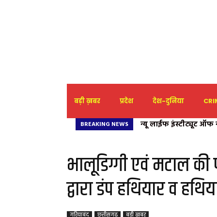
बड़ी ख़बर
प्रदेश
देश-दुनिया
CRIM
न्यू लाईफ इंस्टीट्यूट ऑफ
BREAKING NEWS
आयोजन
भालूडिग्गी एवं मटाल की प
द्वारा डंप हथियार व हथ
गरियाबंद
छत्तीसगढ़
बड़ी ख़बर