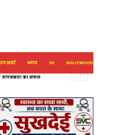
रल ख़बरें
भारत
EV
BOLLYWOOD
HOLIDAY
तायात जागरूकता का सफल