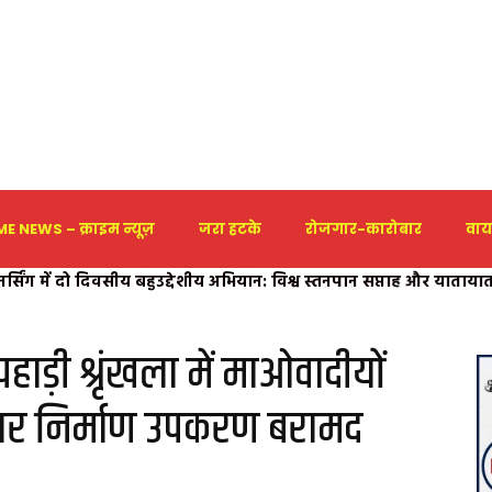
E NEWS – क्राइम न्यूज़
जरा हटके
रोजगार-कारोबार
वाय
 नर्सिंग में दो दिवसीय बहुउद्देशीय अभियान: विश्व स्तनपान सप्ताह और या
हाड़ी श्रृंखला में माओवादीयों
ियार निर्माण उपकरण बरामद