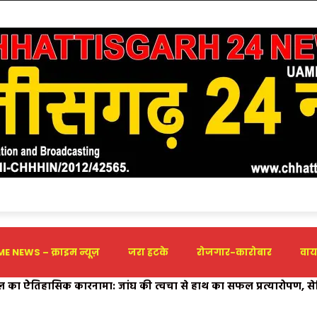
E NEWS – क्राइम न्यूज़
जरा हटके
रोजगार-कारोबार
वाय
ल का ऐतिहासिक कारनामा: जांघ की त्वचा से हाथ का सफल प्रत्यारोपण, सेप्