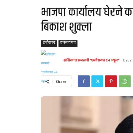
भाजपा कार्यालय घेरने कांग
बिकाश शुक्ला
छत्तीसगढ़
राजनांदगांव
शशिकांत सनसनी "छत्तीसगढ़ 24 न्यूज़"
Decem
Share