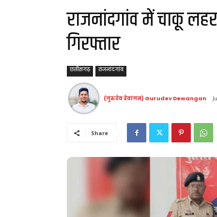
राजनांदगांव में चाकू लह
गिरफ्तार
छत्तीसगढ़
राजनांदगांव
(गुरुदेव देवांगन) Gurudev Dewangan
J
Share