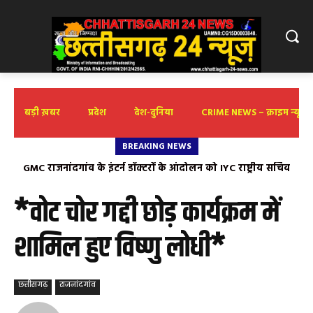
बड़ी ख़बर
प्रदेश
देश-दुनिया
CRIME NEWS – क्राइम न्यूज़
BREAKING NEWS
GMC राजनांदगांव के इंटर्न डॉक्टरों के आंदोलन को IYC राष्ट्रीय सचिव
श्रावण सोमवार को भांठागांव स्वयं भू शिव लिंगेश्वर मे निकलेगी भव्य
निखिल द्विवेदी का समर्थन
पालकी यात्रा
*वोट चोर गद्दी छोड़ कार्यक्रम में
शामिल हुए विष्णु लोधी*
छत्तीसगढ़
राजनांदगांव