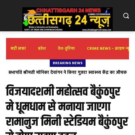
बड़ी ख़बर
प्रदेश
देश-दुनिया
CRIME NEWS – क्राइम न्यूज़
BREAKING NEWS
जैनम बैद ने इरफान शेख और हैरी जोसेफ को जन्मदिन पर दी शुभकामनाएं
विजयादशमी महोत्सव बैकुंठपुर
मे धूमधाम से मनाया जाएगा
रामानुज मिनी स्टेडियम बैकुंठपुर