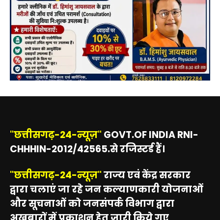
"छत्तीसगढ़-24-न्यूज़"
GOVT.OF INDIA RNI-
CHHHIN-2012/42565.से रजिस्टर्ड हैं।
"छत्तीसगढ़-24-न्यूज़"
राज्य एवं केंद्र सरकार
द्वारा चलाएं जा रहे जन कल्याणकारी योजनाओं
और सूचनाओं को जनसंपर्क विभाग द्वारा
अख़बारों में प्रकाशन हेतु जारी किये गए