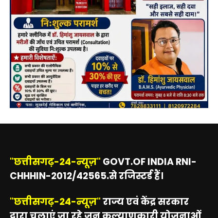
"छत्तीसगढ़-24-न्यूज़"
GOVT.OF INDIA RNI-
CHHHIN-2012/42565.से रजिस्टर्ड हैं।
"छत्तीसगढ़-24-न्यूज़"
राज्य एवं केंद्र सरकार
द्वारा चलाएं जा रहे जन कल्याणकारी योजनाओं