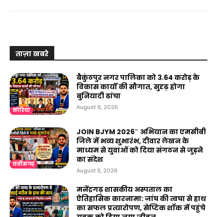
ताज़ा खबरे
बैकुंठपुर नगर पालिका को ₹3.64 करोड़ के
विकास कार्यों की सौगात, सुदृढ़ होगा
बुनियादी ढांचा
August 6, 2026
कोरिया
JOIN BJYM 2026″ अभियान का एमसीबी
जिले में भव्य शुभारंभ, दीवार लेखन के
माध्यम से युवाओं को दिया संगठन से जुड़ने
का संदेश
छत्तीसगढ़
August 5, 2026
मनेंद्रगढ़ शासकीय अस्पताल का
ऐतिहासिक कारनामा: जांघ की त्वचा से हाथ
का सफल प्रत्यारोपण, सेप्टिक शॉक में पहुंचे
युवक को दिया नया जीवन