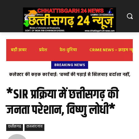
बड़ी ख़बर
प्रदेश
देश-दुनिया
CRIME NEWS – क्राइम न्यूज़
BREAKING NEWS
कलेक्टर की कड़क कार्रवाई: ‘बच्चों की पढ़ाई से खिलवाड़ बर्दाश्त नहीं,
जर्जर सड़कें भाजपा के भ्रष्टाचार की पोल खोल रही हैं – संदीप सोनी
लापरवाही पर होगी सीधी कार्रवाई’ पोड़ी बछरा आत्मानंद स्कूल में
शैक्षणिक स्तर खराब मिलने पर प्राचार्य को लगाई कसके फटकार,
*SIR प्रक्रिया में छत्तीसगढ़ की
गुणवत्ता सुधारने के दिए सख्त निर्देश
जनता परेशान, विष्णु लोधी*
छत्तीसगढ़
राजनांदगांव