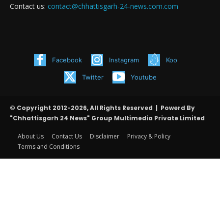
Contact us:
contact@chhattisgarh-24-news.com.com
Facebook
Instagram
Koo
Twitter
Youtube
© Copyright 2012-2026, All Rights Reserved | Powerd By
"Chhattisgarh 24 News" Group Multimedia Private Limited
About Us
Contact Us
Disclaimer
Privacy & Policy
Terms and Conditions