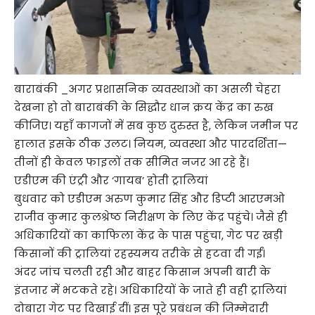
बाराबंकी _अगर प्रशासनिक व्यवस्थाओं का असली चेहरा
देखना हो तो बाराबंकी के सिद्धौर धान क्रय केंद्र का रुख
कीजिए। यहाँ कागजों में सब कुछ दुरुस्त है, लेकिन जमीन पर
हालात इसके ठीक उलट। नियम, व्यवस्था और पारदर्शिता—
तीनों ही केवल फाइलों तक सीमित नजर आ रहे हैं।
एडीएम की एंट्री और ‘गायब’ होती ट्रालियां
बुधवार को एडीएम अरुण कुमार सिंह और डिप्टी आरएमओ
राजीव कुमार कुलश्रेष्ठ निरीक्षण के लिए केंद्र पहुंचे। जैसे ही
अधिकारियों का काफिला केंद्र के पास पहुंचा, गेट पर खड़ी
किसानों की ट्रालियां रहस्यमय तरीके से हटवा दी गईं।
अंदर जांच चलती रही और बाहर किसान अपनी बारी के
इंतजार में भटकते रहे। अधिकारियों के जाते ही वही ट्रालियां
दोबारा गेट पर दिखाई दीं। इस पूरे प्रबंधन की जिम्मेदारी