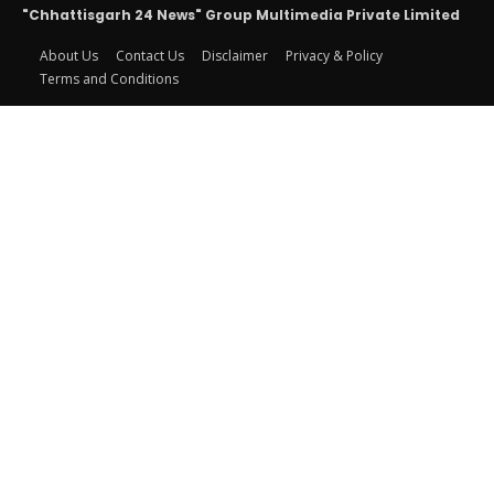
"Chhattisgarh 24 News" Group Multimedia Private Limited
About Us
Contact Us
Disclaimer
Privacy & Policy
Terms and Conditions