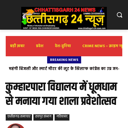
बड़ी ख़बर
प्रदेश
देश-दुनिया
CRIME NEWS – क्राइम न्यूज़
BREAKING NEWS
मुख्यमंत्री लोक कलाकार प्रोत्साहन योजना-2026 का सांस्कृतिक प्रकोष्ठ
भाजपा ने किया स्वागत
कुम्हारपारा विद्यालय में धूमधाम
से मनाया गया शाला प्रवेशोत्सव
छत्तीसगढ़ समाचार
रायपुर संभाग
गरियाबंद