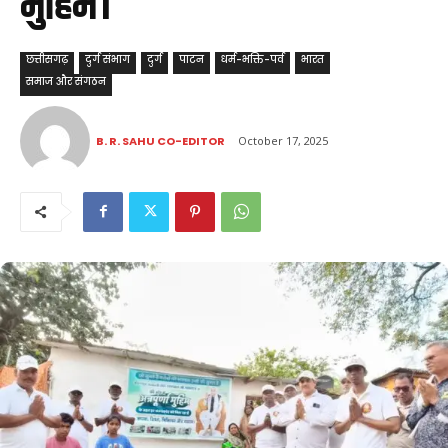
मुहिम।
छत्तीसगढ़
दुर्ग संभाग
दुर्ग
पाटन
धर्म-भक्ति-पर्व
भारत
समाज और संगठन
B. R. SAHU CO-EDITOR
October 17, 2025