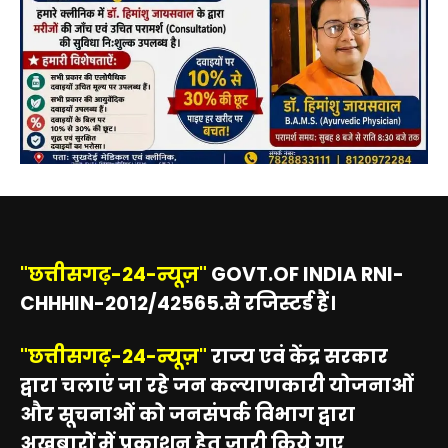
"छत्तीसगढ़-24-न्यूज़"
GOVT.OF INDIA RNI-
CHHHIN-2012/42565.से रजिस्टर्ड हैं।
"छत्तीसगढ़-24-न्यूज़"
राज्य एवं केंद्र सरकार
द्वारा चलाएं जा रहे जन कल्याणकारी योजनाओं
और सूचनाओं को जनसंपर्क विभाग द्वारा
अख़बारों में प्रकाशन हेतु जारी किये गए