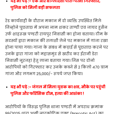
यह भी पढ़े :- एक और बांग्लादेशी पति-पत्नी गिरफ्तार,
पुलिस को मिली बड़ी सफलता
रेड कार्यवाही के दौरान मकान में दो व्यक्ति उपस्थित मिले
जिन्होने पूछताछ में अपना नाम शंकर ताण्डी एवं जायद हुसैन
उर्फ शाहरूख पण्डरी रायपुर निवासी का होना बताया। टीम के
सदस्यों द्वारा मकान की तलाशी लेने पर मकान में गांजा रखा
होना पाया गया। गांजा के संबंध में कड़ाई से पूछताछ करने पर
उनके द्वारा गांजा को महासमुंद से खरीद कर ईरानी डेरा
निवासी नूरजहां हेतु लाना बताया गया। जिस पर दोनो
आरोपियों को गिरफ्तार कर उनके कब्जे से 2 किलो 470 ग्राम
गांजा और लगभग 25,000/- रूपये जप्त किया।
यह भी पढ़े :- जंगल में मिला युवक का शव, मौके पर पहुंची
पुलिस और फॉरेंसिक टीम, हत्या की आशंका !
आरोपियों के विरूद्ध पुलिस थाना पण्डरी में अपराध क्रमांक
99/2025 धारा 20बी नारकोटिक एक्ट (Narcotic Act) का