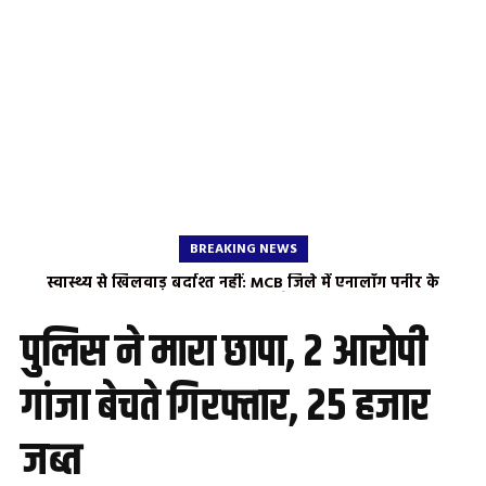
BREAKING NEWS
स्वास्थ्य से खिलवाड़ बर्दाश्त नहीं: MCB जिले में एनालॉग पनीर के
खिलाफ चला विशेष अभियान, 7 डेयरी और 2 होटलों पर छापा खाद्य
सुरक्षा विभाग की बड़ी कार्रवाई: 9 प्रतिष्ठानों की सघन जांच, विक्रेताओं से
पुलिस ने मारा छापा, 2 आरोपी
लिया गया ‘स्व-घोषणा पत्र’
गांजा बेचते गिरफ्तार, 25 हजार
जब्त