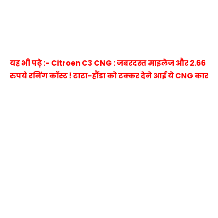
यह भी पढ़े :- Citroen C3 CNG : जबरदस्त माइलेज और 2.66
रुपये रनिंग कॉस्ट ! टाटा-हौंडा को टक्कर देने आई ये CNG कार