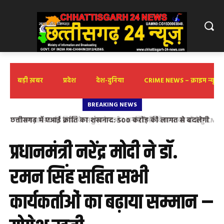
बड़ी ख़बर
प्रदेश
देश-दुनिया
CRIME NEWS – क्राइम न्यूज़
BREAKING NEWS
राज्य शासन की निधि के सदुपयोग और जनहितैषी विकास कार्यों हेतु CMO
को ज्ञापन भाजपा नेता एवं चैंबर ऑफ कॉमर्स जिलाध्यक्ष शारदा गुप्ता ने
औचित्यहीन कार्यों को निरस्त कर नए प्रस्ताव भेजने की उठाई मांग
प्रधानमंत्री नरेंद्र मोदी ने डॉ.
रमन सिंह सहित सभी
कार्यकर्ताओं का बढ़ाया सम्मान –