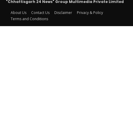
"Chhattisgarh 24 News" Group Multimedia Private Limited
About Us
Contact Us
Disclaimer
Privacy & Policy
Terms and Conditions