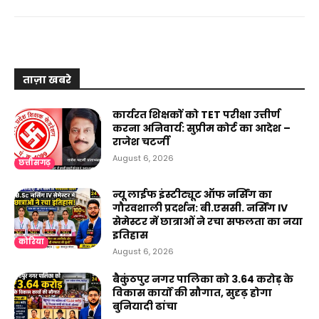
ताज़ा खबरे
कार्यरत शिक्षकों को TET परीक्षा उत्तीर्ण
करना अनिवार्य: सुप्रीम कोर्ट का आदेश –
राजेश चटर्जी
August 6, 2026
छत्तीसगढ़
न्यू लाईफ इंस्टीट्यूट ऑफ नर्सिंग का
गौरवशाली प्रदर्शन: बी.एससी. नर्सिंग IV
सेमेस्टर में छात्राओं ने रचा सफलता का नया
इतिहास
कोरिया
August 6, 2026
बैकुंठपुर नगर पालिका को ₹3.64 करोड़ के
विकास कार्यों की सौगात, सुदृढ़ होगा
बुनियादी ढांचा