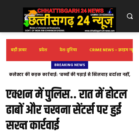
बड़ी ख़बर
प्रदेश
देश-दुनिया
CRIME NEWS – क्राइम न्यूज़
BREAKING NEWS
कलेक्टर की कड़क कार्रवाई: ‘बच्चों की पढ़ाई से खिलवाड़ बर्दाश्त नहीं,
लापरवाही पर होगी सीधी कार्रवाई’ पोड़ी बछरा आत्मानंद स्कूल में
शैक्षणिक स्तर खराब मिलने पर प्राचार्य को लगाई कसके फटकार,
एक्शन में पुलिस.. रात में होटल
गुणवत्ता सुधारने के दिए सख्त निर्देश
ढाबों और चखना सेंटर्स पर हुई
सख्त कार्रवाई