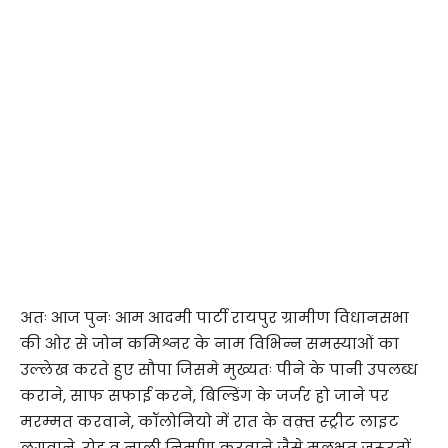
अतः आज पुनः आम आदमी पार्टी रायपुर ग्रामीण विधानसभा
की ओर से जोन कमिश्नर के नाम विभिन्न समस्याओं का
उल्लेख करते हुए सौपा जिसमे मुख्यतः पीने के पानी उपलब्ध
कराने, साफ सफाई करने, बिल्डिंग के जर्जर हो जाने पर
मरम्मत करवाने, कॉलोनियो में रात के वक़्त स्ट्रीट लाइट
लगवाने, रोड व नाली निर्माण करवाने जैसे मूलभूत जरूरतों