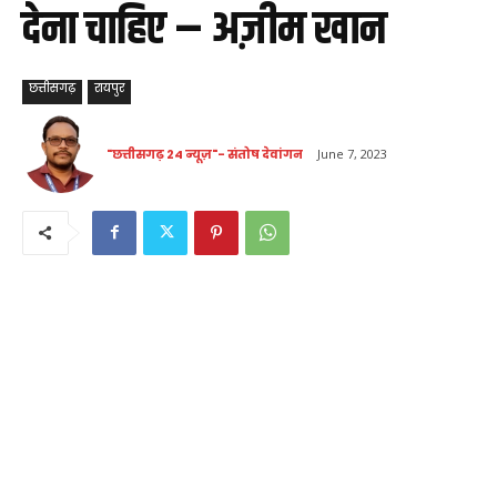
देना चाहिए – अज़ीम खान
छत्तीसगढ़
रायपुर
"छत्तीसगढ़ 24 न्यूज़"- संतोष देवांगन
June 7, 2023