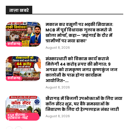
ताज़ा खबरे
मकान कर वसूली पर भड़की सियासत:
MCB में पूर्व विधायक गुलाब कमरो ने
खोला मोर्चा, कहा— ‘महंगाई के दौर में
ग्रामीणों पर नया डाका’
छत्तीसगढ़
August 8, 2026
संस्कारधारी को विकास कार्य कराने
मिलेगी 44 करोड़ रूपए की सौगात; 9
अगस्त को रामकृष्ण नगर कृष्णकुंज जज
कालोनी के पास होगा कार्यक्रम
छत्तीसगढ़
आयोजित-...
August 8, 2026
खैरागढ़ में बिजली उपभोक्ताओं के लिए नया
कॉल सेंटर शुरू, घर बैठे समस्याओं के
निवारण के लिए दो हेल्पलाइन नंबर जारी
KCG खैरागढ़-
August 8, 2026
छुईखदान-गंडई