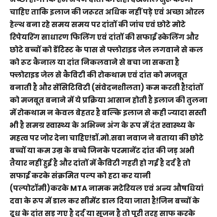
चाहिए ताकि इलाज की जरूरत अधिक नहीं पड़े एवं अच्छा ओरल
हेल्थ बना रहे समय समय पर दांतों की जांच एवं छोटे मोटे
रिपेयरिंग साधारण फिलिंग एवं दांतों की सफाई स्केलिंग और
छोटे बच्चों को डेंटिस्ट के पास से फ्लोराइड जेल लगवाने से कल
को रूट कैनाल या दांत निकलवाने से बचा जा सकता है
फ्लोराइड जेल से कैविटी की रोकथाम एवं दांत को मजबूत
बनाती है और सेंसिटिविटी (संवेदनशीलता) कम करती है!दांतों
को मजबूत बनाने में ये प्रक्रिया आसान होती है इलाज की तुलना
में रोकथाम न केवल बेहतर है बल्कि इलाज से कही ज्यादा सस्ती
भी है समग्र स्वास्थ्य के अभिन्न अंग के रूप में दंत स्वास्थ्य के
महत्व पर जोर देना चाहिए!डॉ.मो.सबा नवाज ने बताया की छोटे
बच्चों या कम उम्र के बच्चे जिनके परमानेंट दांत की जड़ अभी
तैयार नहीं हुई है और दांतों में कैविटी गहरी हो गई है दर्द है तो
सफाई करके संक्रमित पल्प को हटा कर यानी
(पल्पोटॉमी)करके MTA नामक मटेरियल एवं अन्य औषधियां
दवा के रूप में डाल कर सीमेंट डाल दिया जाता है!जिन बच्चों के
दूध के दांत सड़ गए है दर्द या सूजन है तो पूरी तरह साफ करके