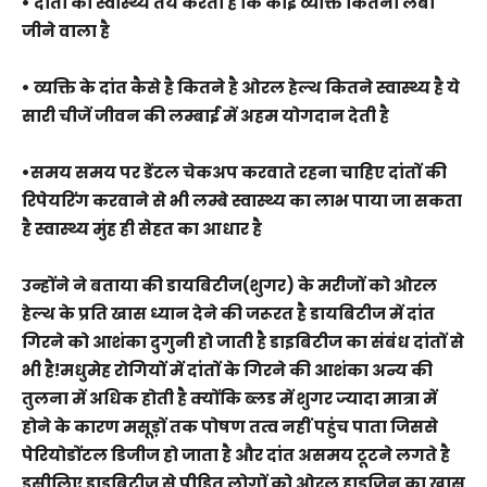
• दांतों का स्वास्थ्य तय करता है कि कोई व्यक्ति कितना लंबा
जीने वाला है
• व्यक्ति के दांत कैसे है कितने है ओरल हेल्थ कितने स्वास्थ्य है ये
सारी चीजें जीवन की लम्बाई में अहम योगदान देती है
•समय समय पर डेंटल चेकअप करवाते रहना चाहिए दांतों की
रिपेयरिंग करवाने से भी लम्बे स्वास्थ्य का लाभ पाया जा सकता
है स्वास्थ्य मुंह ही सेहत का आधार है
उन्होंने ने बताया की डायबिटीज(शुगर) के मरीजों को ओरल
हेल्थ के प्रति खास ध्यान देने की जरूरत है डायबिटीज में दांत
गिरने को आशंका दुगुनी हो जाती है डाइबिटीज का संबंध दांतों से
भी है!मधुमेह रोगियों में दांतों के गिरने की आशंका अन्य की
तुलना में अधिक होती है क्योंकि ब्लड में शुगर ज्यादा मात्रा में
होने के कारण मसूड़ों तक पोषण तत्व नहीं पहुंच पाता जिससे
पेरियोडोंटल डिजीज हो जाता है और दांत असमय टूटने लगते है
इसीलिए डाइबिटीज से पीड़ित लोगों को ओरल हाइजिन का खास