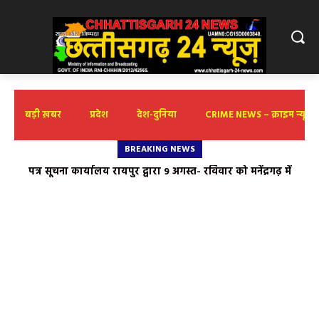
बड़ी ख़बर
प्रदेश
देश-दुनिया
CRIME NEWS – क्राइम न्यूज़
BREAKING NEWS
पत्र सूचना कार्यालय रायपुर द्वारा 9 अगस्त- रविवार को मनेंद्रगढ़ में
आमामोरा : गरियाबंद की पहाड़ियों में बसा प्रकृति, संस्कृति और रोमांच का
‘वार्तालाप’ कार्यशाला
अनछुआ संसार